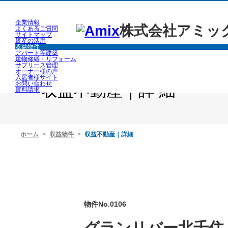
企業情報
株式会社アミッ
よくあるご質問
サイトマップ
資産の活用
収益物件
アパート等建築
建物修繕・リフォーム
サブリース管理
オーナー様の声
入居者様サイト
お問い合わせ
収益不動産｜詳 細
資料請求
ホーム
収益物件
収益不動産｜詳細
物件No.0106
グランリバー北千住