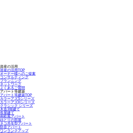
資産の活用
資産の活用TOP
オーナー様へのご提案
コンサルティング
プランニング
ネットワーク
よくあるご質問
アパート等建築
アパート等建築TOP
カラーアズSシリーズ
カラーアズHシリーズ
クラシック シリーズ
木造3階建て
長屋建て
南欧風アパート
ゆとりの部屋
ネコ共生型アパート
防音アパート
ワンランクアップ