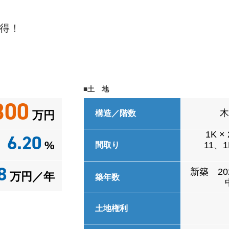
取得！
■土 地
300
木
万円
構造／階数
1K ×
6.20
%
11、1
間取り
8
新築 20
万円／年
築年数
土地権利