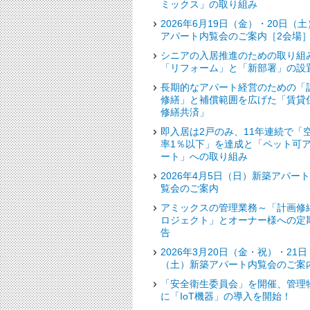
ミックス」の取り組み
2026年6月19日（金）・20日（土
アパート内覧会のご案内［2会場
シニアの入居推進のための取り組
「リフォーム」と「新部署」の設
長期的なアパート経営のための「
修繕」と補償範囲を広げた「賃貸
修繕共済」
即入居は2戸のみ、11年連続で「
率1％以下」を達成と「ペット可
ート」への取り組み
2026年4月5日（日）新築アパー
覧会のご案内
アミックスの管理業務～「計画修
ロジェクト」とオーナー様への定
告
2026年3月20日（金・祝）・21日
（土）新築アパート内覧会のご案
「安全衛生委員会」を開催、管理
に「IoT機器」の導入を開始！