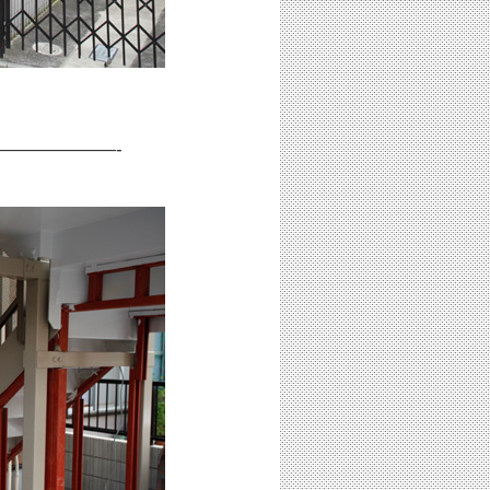
——————-