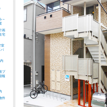
）
］
み～
置
計画
住宅
空室
アパ
ト内
繕プ
期報
内
物件