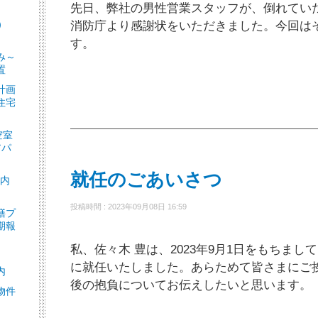
先日、弊社の男性営業スタッフが、倒れてい
）
消防庁より感謝状をいただきました。今回は
］
す。
み～
置
計画
住宅
空室
アパ
就任のごあいさつ
ト内
投稿時間 : 2023年09月08日 16:59
繕プ
期報
私、佐々木 豊は、2023年9月1日をもちま
に就任いたしました。あらためて皆さまにご
内
後の抱負についてお伝えしたいと思います。
物件