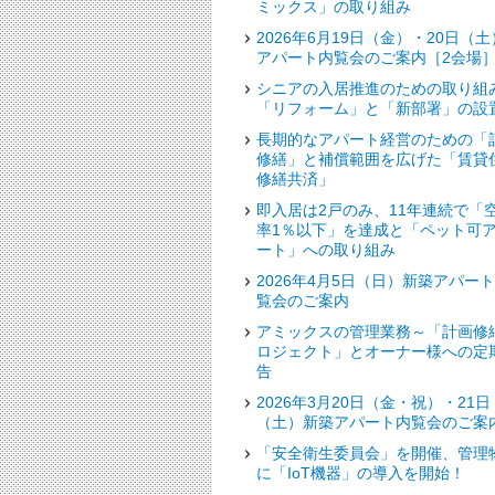
ミックス」の取り組み
2026年6月19日（金）・20日（土
アパート内覧会のご案内［2会場
シニアの入居推進のための取り組
「リフォーム」と「新部署」の設
長期的なアパート経営のための「
修繕」と補償範囲を広げた「賃貸
修繕共済」
即入居は2戸のみ、11年連続で「
率1％以下」を達成と「ペット可
ート」への取り組み
2026年4月5日（日）新築アパー
覧会のご案内
アミックスの管理業務～「計画修
ロジェクト」とオーナー様への定
告
2026年3月20日（金・祝）・21日
（土）新築アパート内覧会のご案
「安全衛生委員会」を開催、管理
に「IoT機器」の導入を開始！