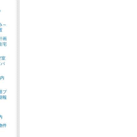
）
］
み～
置
計画
住宅
空室
アパ
ト内
繕プ
期報
内
物件