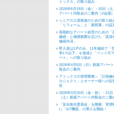
ミックス」の取り組み
2026年6月19日（金）・20日（土
アパート内覧会のご案内［2会場
シニアの入居推進のための取り組
「リフォーム」と「新部署」の設
長期的なアパート経営のための「
修繕」と補償範囲を広げた「賃貸
修繕共済」
即入居は2戸のみ、11年連続で「
率1％以下」を達成と「ペット可
ート」への取り組み
2026年4月5日（日）新築アパー
覧会のご案内
アミックスの管理業務～「計画修
ロジェクト」とオーナー様への定
告
2026年3月20日（金・祝）・21日
（土）新築アパート内覧会のご案
「安全衛生委員会」を開催、管理
に「IoT機器」の導入を開始！