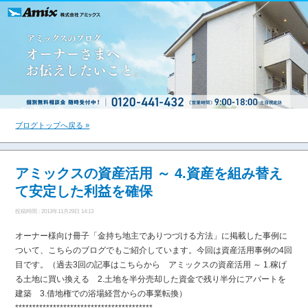
ブログトップへ戻る »
アミックスの資産活用 ～ 4.資産を組み替え
て安定した利益を確保
投稿時間 : 2013年11月29日 14:13
オーナー様向け冊子「金持ち地主でありつづける方法」に掲載した事例に
ついて、こちらのブログでもご紹介しています。今回は資産活用事例の4回
目です。（過去3回の記事はこちらから アミックスの資産活用 ～ 1.稼げ
る土地に買い換える 2.土地を半分売却した資金で残り半分にアパートを
建築 3.借地権での浴場経営からの事業転換）