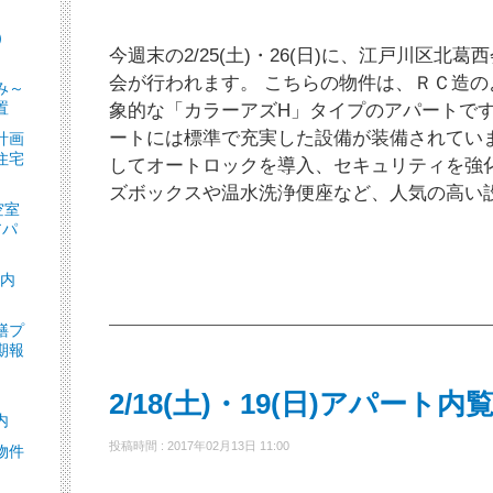
）
今週末の2/25(土)・26(日)に、江戸川区北
］
会が行われます。 こちらの物件は、ＲＣ造
み～
置
象的な「カラーアズH」タイプのアパートで
ートには標準で充実した設備が装備されてい
計画
住宅
してオートロックを導入、セキュリティを強
ズボックスや温水洗浄便座など、人気の高い
空室
アパ
ト内
繕プ
期報
2/18(土)・19(日)アパート
内
投稿時間 : 2017年02月13日 11:00
物件