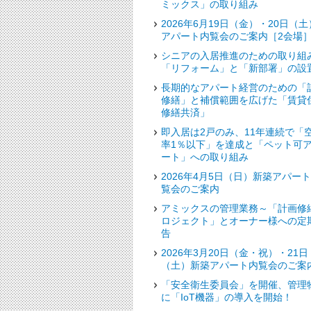
ミックス」の取り組み
2026年6月19日（金）・20日（土
アパート内覧会のご案内［2会場
シニアの入居推進のための取り組
「リフォーム」と「新部署」の設
長期的なアパート経営のための「
修繕」と補償範囲を広げた「賃貸
修繕共済」
即入居は2戸のみ、11年連続で「
率1％以下」を達成と「ペット可
ート」への取り組み
2026年4月5日（日）新築アパー
覧会のご案内
アミックスの管理業務～「計画修
ロジェクト」とオーナー様への定
告
2026年3月20日（金・祝）・21日
（土）新築アパート内覧会のご案
「安全衛生委員会」を開催、管理
に「IoT機器」の導入を開始！