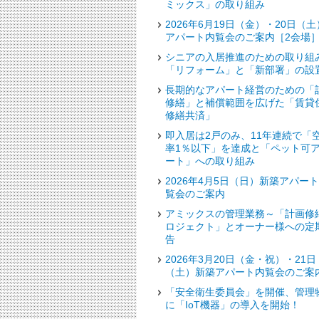
ミックス」の取り組み
2026年6月19日（金）・20日（土
アパート内覧会のご案内［2会場
シニアの入居推進のための取り組
「リフォーム」と「新部署」の設
長期的なアパート経営のための「
修繕」と補償範囲を広げた「賃貸
修繕共済」
即入居は2戸のみ、11年連続で「
率1％以下」を達成と「ペット可
ート」への取り組み
2026年4月5日（日）新築アパー
覧会のご案内
アミックスの管理業務～「計画修
ロジェクト」とオーナー様への定
告
2026年3月20日（金・祝）・21日
（土）新築アパート内覧会のご案
「安全衛生委員会」を開催、管理
に「IoT機器」の導入を開始！