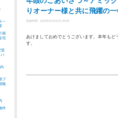
年頭のごあいさつ～アミック
）
りオーナー様と共に飛躍の一
］
み～
投稿時間 : 2024年01月01日 09:00
置
計画
あけましておめでとうございます。本年もど
住宅
す。
空室
アパ
ト内
繕プ
期報
内
物件