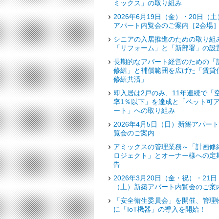
ミックス」の取り組み
2026年6月19日（金）・20日（土
アパート内覧会のご案内［2会場
シニアの入居推進のための取り組
「リフォーム」と「新部署」の設
長期的なアパート経営のための「
修繕」と補償範囲を広げた「賃貸
修繕共済」
即入居は2戸のみ、11年連続で「
率1％以下」を達成と「ペット可
ート」への取り組み
2026年4月5日（日）新築アパー
覧会のご案内
アミックスの管理業務～「計画修
ロジェクト」とオーナー様への定
告
2026年3月20日（金・祝）・21日
（土）新築アパート内覧会のご案
「安全衛生委員会」を開催、管理
に「IoT機器」の導入を開始！