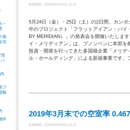
投稿時間 : 2019年04月22日 11:10
）
］
5月24日（金）・25日（土）の2日間、カン
み～
置
中のプロジェクト「フラットアイアン・バイ・メ
BY MERIDIAN）」の発表会を開催いたし
計画
住宅
イ・メリディアン」は、プノンペンに本部を
投資・開発を行ってきた多国籍企業「メリデ
空室
ル・ホールディング」による新規事業です。
アパ
ト内
繕プ
期報
内
2019年3月末での空室率 0.46
物件
投稿時間 : 2019年04月09日 13:22