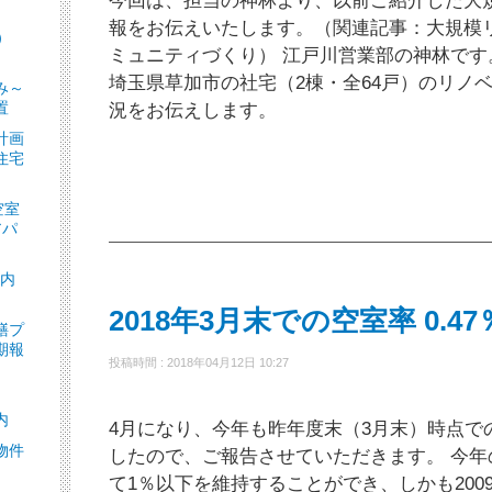
今回は、担当の神林より、以前ご紹介した大
報をお伝えいたします。（関連記事：大規模
）
ミュニティづくり） 江戸川営業部の神林で
］
埼玉県草加市の社宅（2棟・全64戸）のリノ
み～
置
況をお伝えします。
計画
住宅
空室
アパ
ト内
2018年3月末での空室率 0.47
繕プ
期報
投稿時間 : 2018年04月12日 10:27
内
4月になり、今年も昨年度末（3月末）時点で
物件
したので、ご報告させていただきます。 今年の
て1％以下を維持することができ、しかも2009