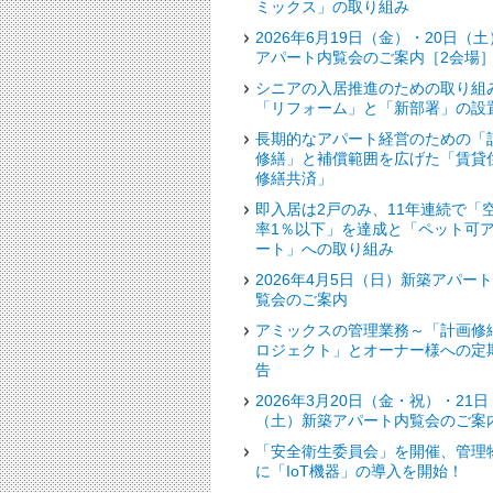
ミックス」の取り組み
2026年6月19日（金）・20日（土
アパート内覧会のご案内［2会場
シニアの入居推進のための取り組
「リフォーム」と「新部署」の設
長期的なアパート経営のための「
修繕」と補償範囲を広げた「賃貸
修繕共済」
即入居は2戸のみ、11年連続で「
率1％以下」を達成と「ペット可
ート」への取り組み
2026年4月5日（日）新築アパー
覧会のご案内
アミックスの管理業務～「計画修
ロジェクト」とオーナー様への定
告
2026年3月20日（金・祝）・21日
（土）新築アパート内覧会のご案
「安全衛生委員会」を開催、管理
に「IoT機器」の導入を開始！