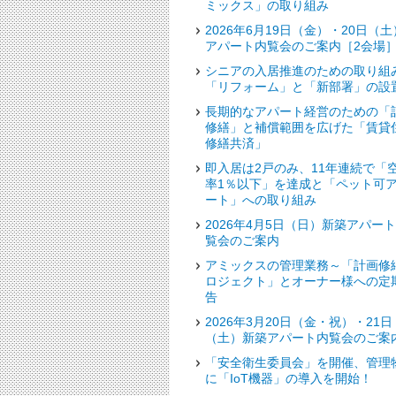
ミックス」の取り組み
2026年6月19日（金）・20日（土
アパート内覧会のご案内［2会場
シニアの入居推進のための取り組
「リフォーム」と「新部署」の設
長期的なアパート経営のための「
修繕」と補償範囲を広げた「賃貸
修繕共済」
即入居は2戸のみ、11年連続で「
率1％以下」を達成と「ペット可
ート」への取り組み
2026年4月5日（日）新築アパー
覧会のご案内
アミックスの管理業務～「計画修
ロジェクト」とオーナー様への定
告
2026年3月20日（金・祝）・21日
（土）新築アパート内覧会のご案
「安全衛生委員会」を開催、管理
に「IoT機器」の導入を開始！