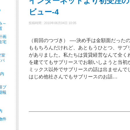
インターネットより初受注の
）
ビュー-4
］
み～
投稿時間 : 2010年06月04日 10:05
置
計画
（前回のつづき） —-決め手は金額面だった
住宅
ももちろんだけれど、あともうひとつ、サブ
がありました。私たちは賃貸経営なんて全く
空室
アパ
を建ててもサブリースでお願いしようと当初
ミックス以外でサブリースの話は出ませんで
ト内
はじめ他社さんでもサブリースのお話…
繕プ
期報
内
物件