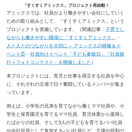
「すくすくアミックス」プロジェクト再始動！
アミックスでは、社員がより働きやすい会社にしていく
ための取り組みとして、「すくすくアミックス」という
プロジェクトを実施しています。（関連記事：
子育てし
ながらも働きやすい職場に 「すくすくアミックス」
・
人と人とのつながりを大切に～ アミックスの研修＆イ
ベント②
・
社員向けイベント「子ども参観日」「社員旅
行＋フォトコンテスト」を開催しました
）
本プロジェクトには、育児と仕事を両立する社員を中心
に、それぞれの立場で日々奮闘しているメンバーが集ま
っています。
例えば、小学生の兄弟を育てながら働くママ社員や、小
学生と保育園児を育てるママ社員、育児休業から復帰し
たばかりの社員、そして3人の子どもを育てるパパ社員
や会社役員として参加するパパ社員など、立場や役割の