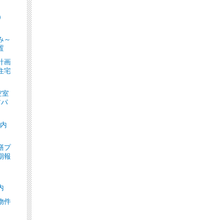
）
］
み～
置
計画
住宅
空室
アパ
ト内
繕プ
期報
内
物件