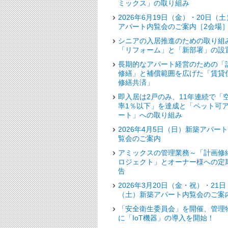
ミックス」の取り組み
2026年6月19日（金）・20日（土
アパート内覧会のご案内［2会場
シニアの入居推進のための取り組
「リフォーム」と「新部署」の設
長期的なアパート経営のための「
修繕」と補償範囲を広げた「賃貸
修繕共済」
即入居は2戸のみ、11年連続で「
率1％以下」を達成と「ペット可
ート」への取り組み
2026年4月5日（日）新築アパー
覧会のご案内
アミックスの管理業務～「計画修
ロジェクト」とオーナー様への定
告
2026年3月20日（金・祝）・21日
（土）新築アパート内覧会のご案
「安全衛生委員会」を開催、管理
に「IoT機器」の導入を開始！