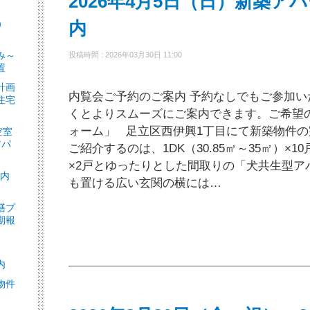
2026年4月5日（日）新築ア
）
内
］
み～
投稿時間 : 2026年03月30日 11:00
置
計画
内覧会ご予約のご案内 予約なしでもご参加
住宅
くとよりスムーズにご案内できます。ご希望
ォーム」 足立区西伊興1丁目にて新築物件の
空室
アパ
ご紹介するのは、1DK（30.85㎡～35㎡）×10戸
×2戸とゆったりとした間取りの「犬共生型ア
ト内
も置ける広い玄関の横には…
繕プ
期報
内
物件