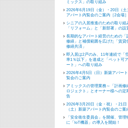
ミックス」の取り組み
2026年6月19日（金）・20日（土
アパート内覧会のご案内［2会場
シニアの入居推進のための取り組
「リフォーム」と「新部署」の設
長期的なアパート経営のための「
修繕」と補償範囲を広げた「賃貸
修繕共済」
即入居は2戸のみ、11年連続で「
率1％以下」を達成と「ペット可
ート」への取り組み
2026年4月5日（日）新築アパー
覧会のご案内
アミックスの管理業務～「計画修
ロジェクト」とオーナー様への定
告
2026年3月20日（金・祝）・21日
（土）新築アパート内覧会のご案
「安全衛生委員会」を開催、管理
に「IoT機器」の導入を開始！