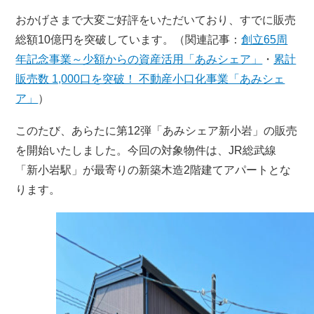
おかげさまで大変ご好評をいただいており、すでに販売
総額10億円を突破しています。（関連記事：
創立65周
年記念事業～少額からの資産活用「あみシェア」
・
累計
販売数 1,000口を突破！ 不動産小口化事業「あみシェ
ア」
）
このたび、あらたに第12弾「あみシェア新小岩」の販売
を開始いたしました。今回の対象物件は、JR総武線
「新小岩駅」が最寄りの新築木造2階建てアパートとな
ります。