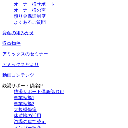
オーナー様サポート
オーナー様の声
預り金保証制度
よくあるご質問
資産の組みかえ
収益物件
アミックスのセミナー
アミックスだより
動画コンテンツ
銭湯サポート倶楽部
銭湯サポート倶楽部TOP
事業転換1
事業転換2
大規模修繕
休遊地の活用
浴場の建て替え
メンバー紹介