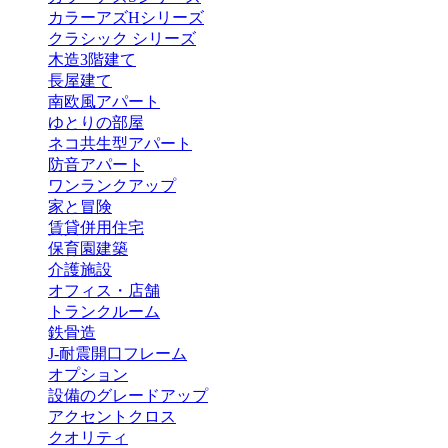
カラーアズHシリーズ
クラシック シリーズ
木造3階建て
長屋建て
南欧風アパート
ゆとりの部屋
ネコ共生型アパート
防音アパート
ワンランクアップ
家と冒険
賃貸併用住宅
保育園建築
介護施設
オフィス・店舗
トランクルーム
鉄骨造
J-耐震開口フレーム
オプション
設備のグレードアップ
アクセントクロス
クオリティ