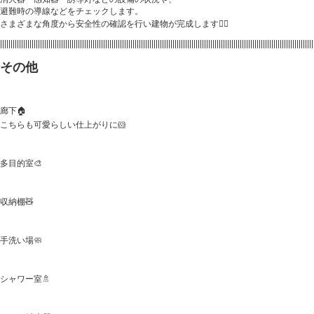
避難時の導線などをチェックします。
さまざまな角度から安全性の確認を行い建物が完成します👷‍♂️
|||||||||||||||||||||||||||||||||||||||||||||||||||||||||||||||||||||||||||||||||||||||||||||||||||||||||||||||||||||||||||||||||||||||||||||||||||||
その他
廊下🏠
こちらも可愛らしい仕上がりに🐹
多目的室🎨
収納棚🧸
手洗い場🧼
シャワー室🚿