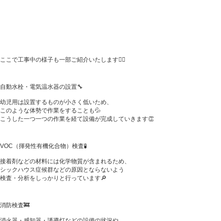
ここで工事中の様子も一部ご紹介いたします👷‍♂️
自動水栓・電気温水器の設置🔧
幼児用は設置するものが小さく低いため、
このような体勢で作業をすることも💦
こうした一つ一つの作業を経て設備が完成していきます👏
VOC（揮発性有機化合物）検査🧪
接着剤などの材料には化学物質が含まれるため、
シックハウス症候群などの原因とならないよう
検査・分析をしっかりと行っています🔎
消防検査🚒
消火器・感知器・誘導灯などの設備の状況や、