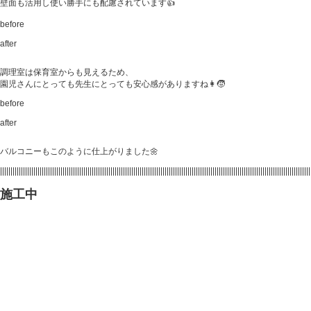
壁面も活用し使い勝手にも配慮されています👍
before
after
調理室は保育室からも見えるため、
園児さんにとっても先生にとっても安心感がありますね👩🧒
before
after
バルコニーもこのように仕上がりました🌼
|||||||||||||||||||||||||||||||||||||||||||||||||||||||||||||||||||||||||||||||||||||||||||||||||||||||||||||||||||||||||||||||||||||||||||||||||||||
施工中