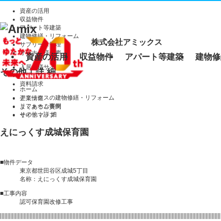
資産の活用
収益物件
アパート等建築
建物修繕・リフォーム
株式会社アミックス
サブリース管理
オーナー様の声
資産の活用
収益物件
アパート等建築
建物修
入居者様サイト
その他｜詳 細
お問い合わせ
資料請求
ホーム
アミックスの建物修繕・リフォーム
企業情報
リフォーム事例
よくあるご質問
その他｜詳 細
サイトマップ
えにっくす成城保育園
■物件データ
東京都世田谷区成城5丁目
名称：えにっくす成城保育園
■工事内容
認可保育園改修工事
|||||||||||||||||||||||||||||||||||||||||||||||||||||||||||||||||||||||||||||||||||||||||||||||||||||||||||||||||||||||||||||||||||||||||||||||||||||