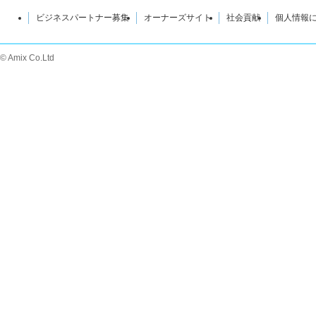
ビジネスパートナー募集
オーナーズサイト
社会貢献
個人情報
© Amix Co.Ltd