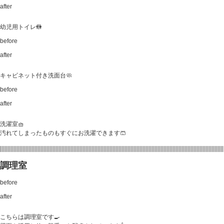
after
幼児用トイレ🚻
before
after
キャビネット付き洗面台🧼
before
after
洗濯室🧺
汚れてしまったものもすぐにお洗濯できます🩳
|||||||||||||||||||||||||||||||||||||||||||||||||||||||||||||||||||||||||||||||||||||||||||||||||||||||||||||||||||||||||||||||||||||||||||||||||||||
調理室
before
after
こちらは調理室です🍳