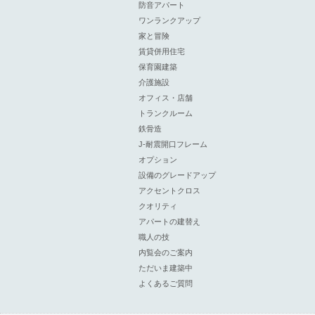
防音アパート
ワンランクアップ
家と冒険
賃貸併用住宅
保育園建築
介護施設
オフィス・店舗
トランクルーム
鉄骨造
J-耐震開口フレーム
オプション
設備のグレードアップ
アクセントクロス
クオリティ
アパートの建替え
職人の技
内覧会のご案内
ただいま建築中
よくあるご質問