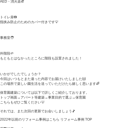
AED・消火器🧯
トイレ扉🚻
指挟み防止のためのカバー付きです💡
事務室🧑
外階段🌱
もともとはなかったところに階段も設置されました！
いかがでしたでしょうか？
今回はいつもとまた違った内容でお届けいたしました🙌
この場所で楽しい園生活を送っていただけたら嬉しく思います🌈
保育園建築については以下で詳しくご紹介しております。
トップ画面→アパート等建築→事業目的で選ぶ→保育園
こちらもぜひご覧ください💡
それでは、また次回の更新でお会いしましょう🎵
2022年以前のリフォーム事例はこちら
リフォーム事例 TOP