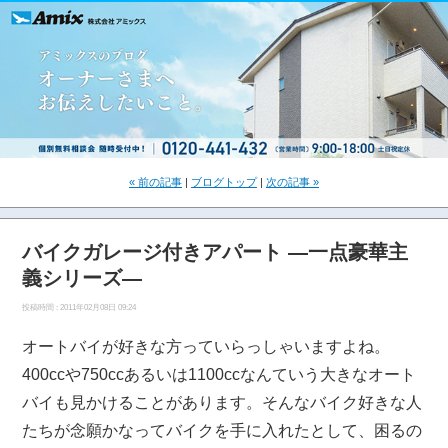
« 前の記事
|
ブログトップ
|
次の記事 »
バイクガレージ付きアパート ―一点豪華主
義シリーズ―
投稿時間 : 2011年02月08日 09:24
オートバイが好きな方っていらっしゃいますよね。
400ccや750ccあるいは1100ccなんていう大きなオート
バイも見かけることがあります。そんなバイク好きな人
たちが念願かなってバイクを手に入れたとして、困るの