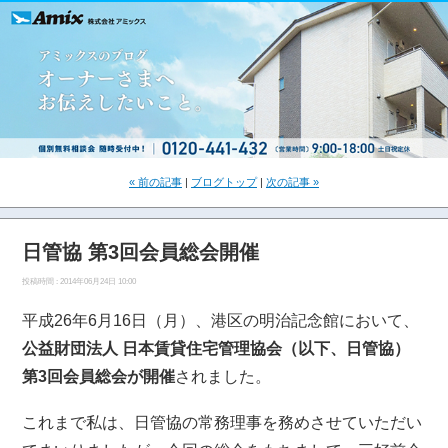
« 前の記事
|
ブログトップ
|
次の記事 »
日管協 第3回会員総会開催
投稿時間 : 2014年06月24日 10:00
平成26年6月16日（月）、港区の明治記念館において、
公益財団法人 日本賃貸住宅管理協会（以下、日管協）
第3回会員総会が開催
されました。
これまで私は、日管協の常務理事を務めさせていただい