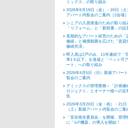
ミックス」の取り組み
2026年6月19日（金）・20日（土
アパート内覧会のご案内［2会場
シニアの入居推進のための取り組
「リフォーム」と「新部署」の設
長期的なアパート経営のための「
修繕」と補償範囲を広げた「賃貸
修繕共済」
即入居は2戸のみ、11年連続で「
率1％以下」を達成と「ペット可
ート」への取り組み
2026年4月5日（日）新築アパー
覧会のご案内
アミックスの管理業務～「計画修
ロジェクト」とオーナー様への定
告
2026年3月20日（金・祝）・21日
（土）新築アパート内覧会のご案
「安全衛生委員会」を開催、管理
に「IoT機器」の導入を開始！