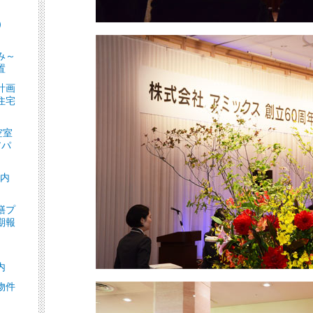
）
］
み～
置
計画
住宅
空室
アパ
ト内
繕プ
期報
内
物件