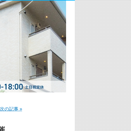
次の記事 »
催