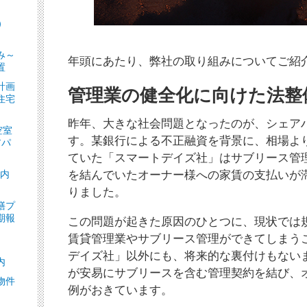
）
］
み～
年頭にあたり、弊社の取り組みについてご紹
置
計画
管理業の健全化に向けた法整
住宅
昨年、大きな社会問題となったのが、シェア
空室
す。某銀行による不正融資を背景に、相場よ
アパ
ていた「スマートデイズ社」はサブリース管
ト内
を結んでいたオーナー様への家賃の支払いが
りました。
繕プ
期報
この問題が起きた原因のひとつに、現状では規
賃貸管理業やサブリース管理ができてしまう
デイズ社」以外にも、将来的な裏付けもない
内
が安易にサブリースを含む管理契約を結び、
物件
例がおきています。