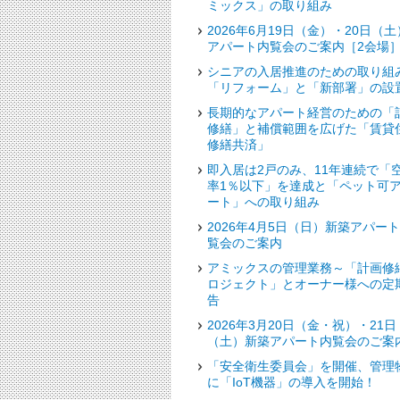
ミックス」の取り組み
2026年6月19日（金）・20日（土
アパート内覧会のご案内［2会場
シニアの入居推進のための取り組
「リフォーム」と「新部署」の設
長期的なアパート経営のための「
修繕」と補償範囲を広げた「賃貸
修繕共済」
即入居は2戸のみ、11年連続で「
率1％以下」を達成と「ペット可
ート」への取り組み
2026年4月5日（日）新築アパー
覧会のご案内
アミックスの管理業務～「計画修
ロジェクト」とオーナー様への定
告
2026年3月20日（金・祝）・21日
（土）新築アパート内覧会のご案
「安全衛生委員会」を開催、管理
に「IoT機器」の導入を開始！