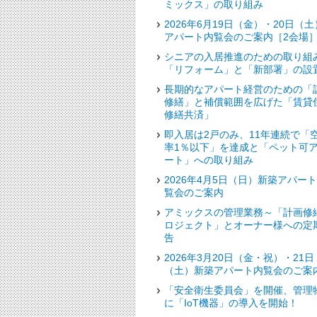
ミックス」の取り組み
2026年6月19日（金）・20日（土
アパート内覧会のご案内［2会場
シニアの入居推進のための取り組
「リフォーム」と「新部署」の設
長期的なアパート経営のための「
修繕」と補償範囲を広げた「賃貸
修繕共済」
即入居は2戸のみ、11年連続で「
率1％以下」を達成と「ペット可
ート」への取り組み
2026年4月5日（日）新築アパー
覧会のご案内
アミックスの管理業務～「計画修
ロジェクト」とオーナー様への定
告
2026年3月20日（金・祝）・21日
（土）新築アパート内覧会のご案
「安全衛生委員会」を開催、管理
に「IoT機器」の導入を開始！